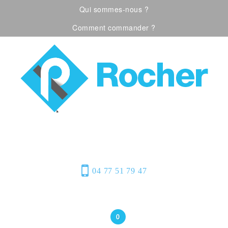
Qui sommes-nous ?
Comment commander ?
Visualiser notre catalogue
Équipement de
protection individuelle, emballages
plastiques et fournitures industrielles
04 77 51 79 47
Bonjour
(Connexion)
0