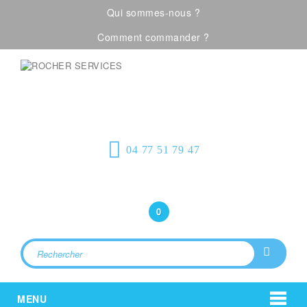
Qui sommes-nous ?
Comment commander ?
Visualiser notre catalogue
Équipement de
protection individuelle, emballages
plastiques et fournitures industrielles
04 77 51 79 47
Bonjour
(Connexion)
0
MENU