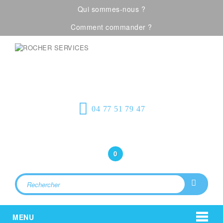
Qui sommes-nous ?
Comment commander ?
Visualiser notre catalogue
Équipement de
protection individuelle, emballages
plastiques et fournitures industrielles
04 77 51 79 47
Bonjour
(Connexion)
0
MENU