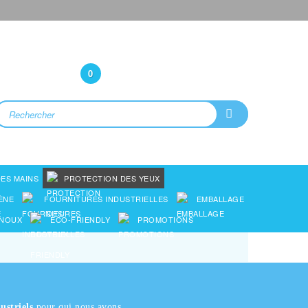
Bonjour
(Connexion)
0
ES MAINS
PROTECTION DES YEUX
ÈNE
FOURNITURES INDUSTRIELLES
EMBALLAGE
ENOUX
ECO-FRIENDLY
PROMOTIONS
ustriels
pour qui nous avons