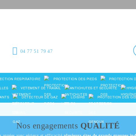
Équipement de
protection individuelle,
emballages plastiques et fournitures
industrielles
04 77 51 79 47
ECTION RESPIRATOIRE
PROTECTION DES PIEDS
PROTECTION D
LLES
VETEMENT DE TRAVAIL
ANTICHUTES ET SECURITE
HYGI
ANTS
DÉTECTEUR DE GAZ
LOISIRS
PROTECTION DES G
Nos engagements
QUALITÉ
s années avec sérieux et efficacité
plusieurs sites de grands groupes ind