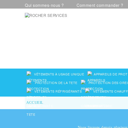
Qui sommes-nous ?
Comment commander ?
Visualiser notre catalogue
VÊTEMENTS À USAGE UNIQUE
APPAREILS DE PROT
PROTECTION DE LA TETE
PROTECTION DES OREI
VÊTEMENTS RÉFRIGÉRANTS
VÊTEMENTS CHAUFF
ACCUEIL
Nous livrons depuis plusieur