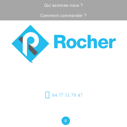
Qui sommes-nous ?
Comment commander ?
Visualiser notre catalogue
Équipement de
protection individuelle, emballages
plastiques et fournitures industrielles
04 77 51 79 47
Bonjour
(Connexion)
0