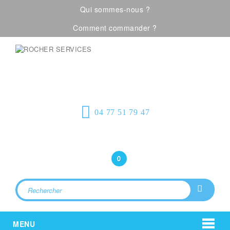
Qui sommes-nous ?
Comment commander ?
Visualiser notre catalogue
Équipement de
protection individuelle, emballages
plastiques et fournitures industrielles
04 77 51 79 47
Bonjour
(Connexion)
0
MENU