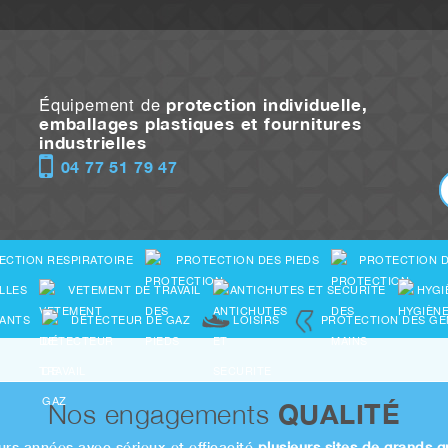
Équipement de
protection individuelle,
emballages plastiques et fournitures
industrielles
04 77 51 79 47
ECTION RESPIRATOIRE
PROTECTION DES PIEDS
PROTECTION D
LLES
VETEMENT DE TRAVAIL
ANTICHUTES ET SECURITE
HYGI
ANTS
DÉTECTEUR DE GAZ
LOISIRS
PROTECTION DES G
Nos engagements
QUALITÉ
urs années avec sérieux et efficacité
plusieurs sites de grands g