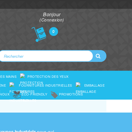
Bonjour
(Connexion)
0
ES MAINS
PROTECTION DES YEUX
ÈNE
FOURNITURES INDUSTRIELLES
EMBALLAGE
ENOUX
ECO-FRIENDLY
PROMOTIONS
roupes industriels
pour qui