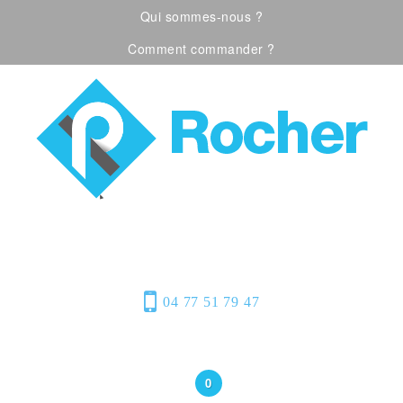
Qui sommes-nous ?
Comment commander ?
Visualiser notre catalogue
Équipement de
protection individuelle, emballages
plastiques et fournitures industrielles
04 77 51 79 47
Bonjour
(Connexion)
0