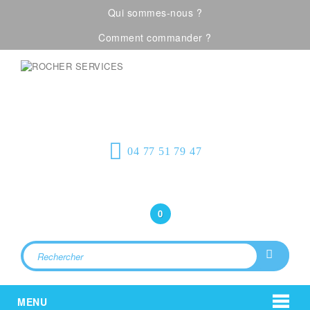
Qui sommes-nous ?
Comment commander ?
Visualiser notre catalogue
Équipement de
protection individuelle, emballages
plastiques et fournitures industrielles
04 77 51 79 47
Bonjour
(Connexion)
0
MENU