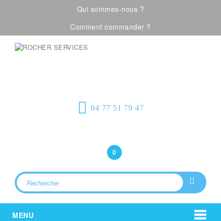
Qui sommes-nous ?
Comment commander ?
Visualiser notre catalogue
Équipement de
protection individuelle, emballages
plastiques et fournitures industrielles
04 77 51 79 47
Bonjour
(Connexion)
0
MENU