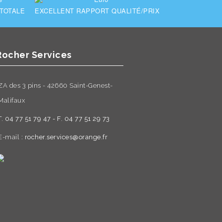
 TOTALE
EXCELLENT RAPPORT QUALITÉ/PRIX
Rocher Services
ZA des 3 pins - 42660 Saint-Genest-
Malifaux
T. 04 77 51 79 47 - F. 04 77 51 29 73
E-mail :
rocher.services@orange.fr