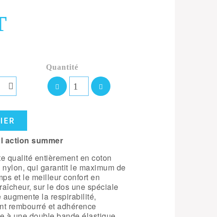
T
Quantité
IER
al action summer
e qualité entièrement en coton
 nylon, qui garantit le maximum de
ps et le meilleur confort en
raîcheur, sur le dos une spéciale
 augmente la respirabilité,
nt rembourré et adhérence
ce à une double bande élastique