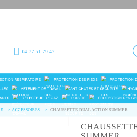
Équipement de
protection individuelle,
emballages plastiques et fournitures
industrielles
04 77 51 79 47
ECTION RESPIRATOIRE
PROTECTION DES PIEDS
PROTECTION D
LLES
VETEMENT DE TRAVAIL
ANTICHUTES ET SECURITE
HYGI
ANTS
DÉTECTEUR DE GAZ
LOISIRS
PROTECTION DES G
E
>
ACCESSOIRES
>
CHAUSSETTE DUAL ACTION SUMMER
CHAUSSETTE
SUMMER