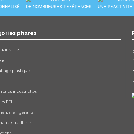
ONNALISÉ
DE NOMBREUSES RÉFÉRENCES
UNE RÉACTIVITÉ
ories phares
FRIENDLY
ène
llage plastique
itures industrielles
es EPI
ents réfrigérants
ments chauffants
otions