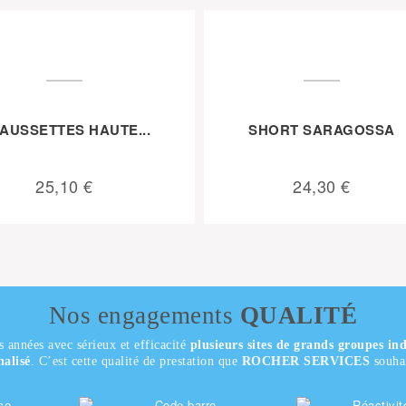
AUSSETTES HAUTE...
SHORT SARAGOSSA
25,10 €
24,30 €
Nos engagements
QUALITÉ
s années avec sérieux et efficacité
plusieurs sites de grands groupes ind
nalisé
. C’est cette qualité de prestation que
ROCHER SERVICES
souhai