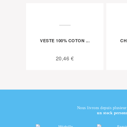
VESTE 100% COTON ...
CH
20,46 €
Nous livrons depuis plusieur
un stock person