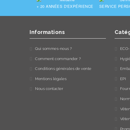
+ 20
ANNÉES D'EXPÉRIENCE
SERVICE PERS
Informations
Catég
Qui sommes-nous ?
ECO-
Comment commander ?
Hygi
Conditions générales de vente
Emba
Mentions légales
EPI
Nous contacter
Fourn
Norm
Vêtem
Vête
Prom