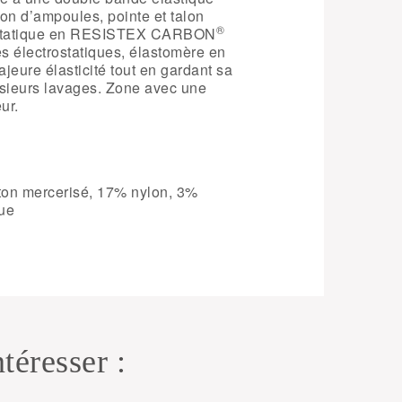
ion d’ampoules, pointe et talon
®
ntistatique en RESISTEX CARBON
es électrostatiques, élastomère en
eure élasticité tout en gardant sa
usieurs lavages. Zone avec une
ur.
on mercerisé, 17% nylon, 3%
que
téresser :