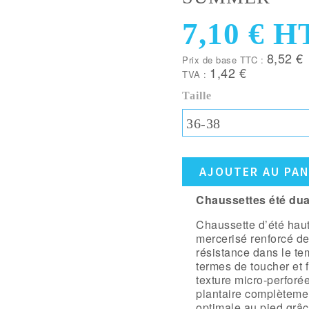
7,10 €
H
8,52 €
Prix de base TTC :
1,42 €
TVA :
Taille
36-38
AJOUTER AU PAN
Chaussettes été du
Chaussette d’été haut
mercerisé renforcé de
résistance dans le tem
termes de toucher et f
texture micro-perforée
plantaire complèteme
optimale au pied grâ