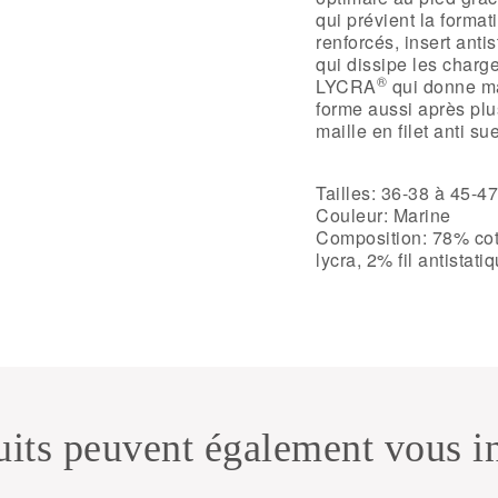
qui prévient la format
renforcés, insert a
qui dissipe les charg
®
LYCRA
qui donne maj
forme aussi après pl
maille en filet anti sue
Tailles: 36-38 à 45-47
Couleur: Marine
Composition: 78% cot
lycra, 2% fil antistati
its peuvent également vous in