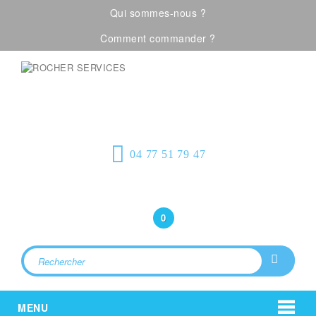
Qui sommes-nous ?
Comment commander ?
Visualiser notre catalogue
Équipement de
protection individuelle, emballages
plastiques et fournitures industrielles
04 77 51 79 47
Bonjour
(Connexion)
0
MENU