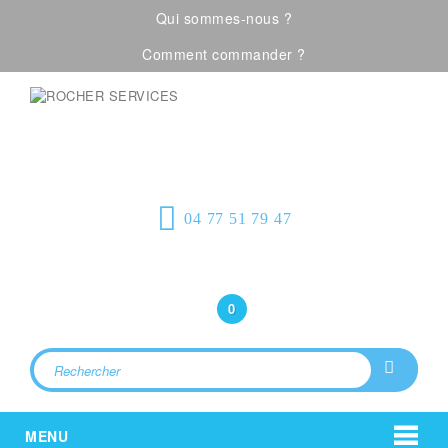
Qui sommes-nous ?
Comment commander ?
Visualiser notre catalogue
Équipement de
protection individuelle, emballages
plastiques et fournitures industrielles
04 77 51 79 47
Bonjour
(Connexion)
0
MENU