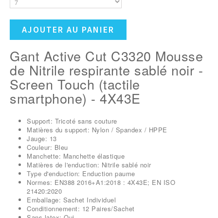
AJOUTER AU PANIER
Gant Active Cut C3320
Mousse
de Nitrile respirante sablé noir -
Screen Touch (tactile
smartphone) - 4X43E
Support: Tricoté sans couture
Matières du support: Nylon / Spandex / HPPE
Jauge
:
13
Couleur: Bleu
Manchette
:
Manchette élastique
Matières de l'enduction
:
Nitrile sablé noir
Type d'enduction
:
Enduction paume
Normes
:
EN388 2016+A1:2018 : 4X43E; EN ISO
21420:2020
Emballage
:
Sachet Individuel
Conditionnement
:
12 Paires/Sachet
Sans latex
:
Oui