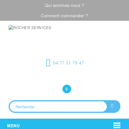
Qui sommes-nous ?
Comment commander ?
Visualiser notre catalogue
Équipement de
protection individuelle, emballages
plastiques et fournitures industrielles
04 77 51 79 47
Bonjour
(Connexion)
0
MENU