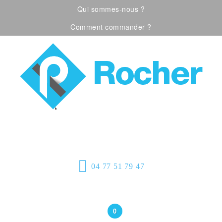
Qui sommes-nous ?
Comment commander ?
Visualiser notre catalogue
Équipement de
protection individuelle, emballages
plastiques et fournitures industrielles
04 77 51 79 47
Bonjour
(Connexion)
0