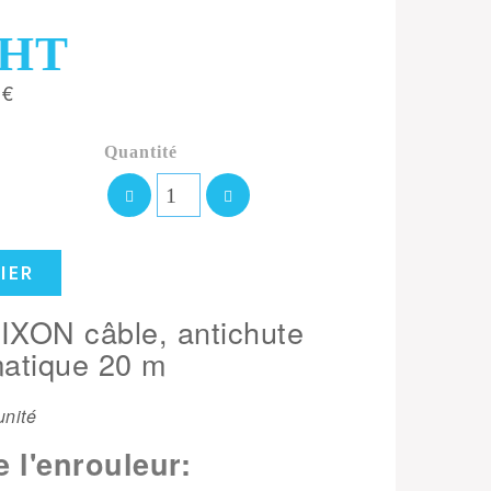
HT
 €
Quantité
IER
IXON câble, antichute
matique 20 m
unité
e l'enrouleur: