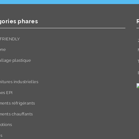
ories phares
FRIENDLY
ène
llage plastique
itures industrielles
es EPI
ents réfrigérants
ments chauffants
otions
rs