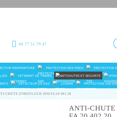
Équipement de
protection individuelle,
emballages plastiques et fournitures
industrielles
04 77 51 79 47
ECTION RESPIRATOIRE
PROTECTION DES PIEDS
PROTECTION D
LLES
VETEMENT DE TRAVAIL
ANTICHUTES ET SECURITE
HYGI
ANTS
DÉTECTEUR DE GAZ
LOISIRS
PROTECTION DES G
TI-CHUTE ENROULEUR 20M FA 20 402 20
ANTI-CHUTE
FA 20 402 20