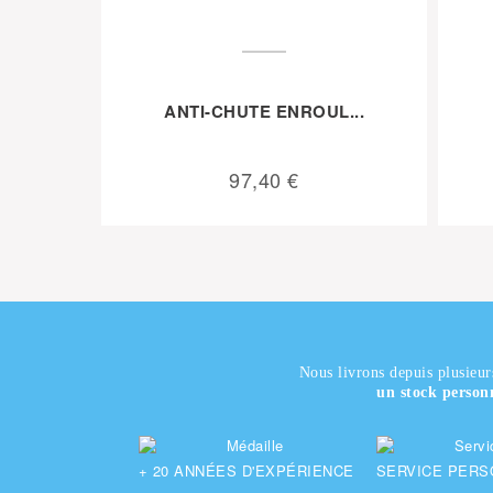
ANTI-CHUTE ENROUL...
97,40 €
Nous livrons depuis plusieur
un stock person
+ 20
ANNÉES D'EXPÉRIENCE
SERVICE PERS