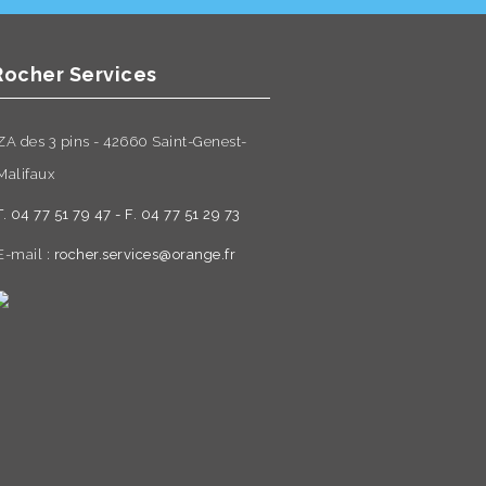
Rocher Services
ZA des 3 pins - 42660 Saint-Genest-
Malifaux
T. 04 77 51 79 47 - F. 04 77 51 29 73
E-mail :
rocher.services@orange.fr