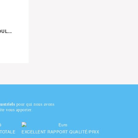
UL...
ustriels
pour qui nous avons
te vous apporter.
 TOTALE
EXCELLENT RAPPORT QUALITÉ/PRIX