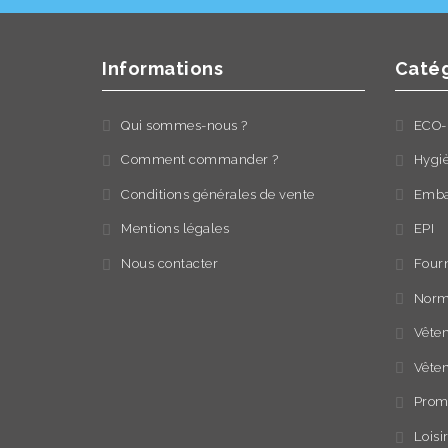
Informations
Catég
Qui sommes-nous ?
ECO-
Comment commander ?
Hygi
Conditions générales de vente
Emba
Mentions légales
EPI
Nous contacter
Fourn
Norm
Vêtem
Vête
Prom
Loisi