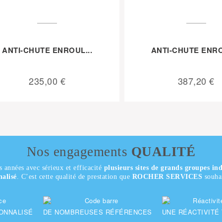
ANTI-CHUTE ENROUL...
ANTI-CHUTE ENRO
235,00 €
387,20 €
Nos engagements
QUALITÉ
s années avec sérieux et efficacité
plusieurs sites de grands groupes ind
nalisé
. C’est cette qualité de prestation que
ROCHER SERVICES
souhai
ONNALISÉ
DE NOMBREUSES RÉFÉRENCES
UNE RÉACTIVITÉ