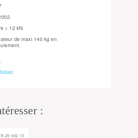
7
2002.
re
> 12 kN.
sateur de maxi 140 kg en
seulement.
m
chnique
téresser :