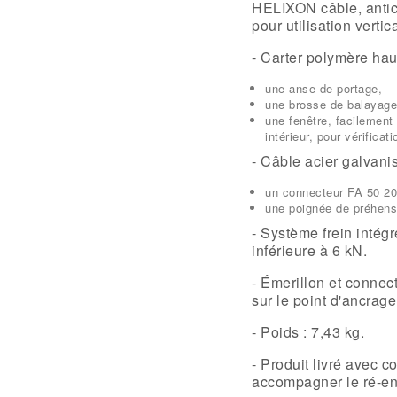
HELIXON câble, antic
pour utilisation verti
-
Carter polymère hau
une anse de portage,
une brosse de balayage
une fenêtre, facilement
intérieur, pour vérifica
-
Câble acier galvani
un connecteur FA 50 20
une poignée de préhens
- Système frein intég
inférieure à 6 kN.
- Émerillon et conne
sur le point d'ancrage
-
Poids :
7,43 kg.
- Produit livré avec c
accompagner le ré-en