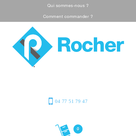
Qui sommes-nous ?
Comment commander ?
Visualiser notre catalogue
Équipement de
protection individuelle, emballages
plastiques et fournitures industrielles
04 77 51 79 47
Bonjour
(Connexion)
0