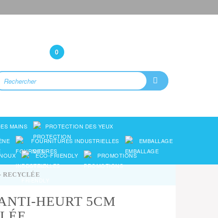
Bonjour
(Connexion)
0
ES MAINS
PROTECTION DES YEUX
ÈNE
FOURNITURES INDUSTRIELLES
EMBALLAGE
ENOUX
ECO-FRIENDLY
PROMOTIONS
- RECYCLÉE
ANTI-HEURT 5CM
CLÉE