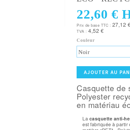
22,60 €
H
27,12 
Prix de base TTC :
4,52 €
TVA :
Couleur
Noir
AJOUTER AU PAN
Casquette de 
Polyester recy
en matériau é
La
casquette anti-h
est fabriquée à partir