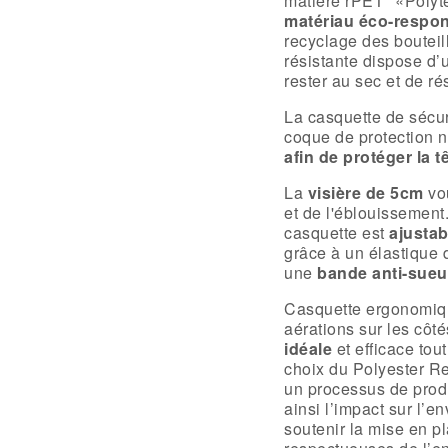
matière rPET* «Polyté
matériau éco-respo
recyclage des bouteil
résistante dispose d
rester au sec et de rés
La casquette de sécu
coque de protection
afin de protéger la t
La
visière de 5cm
vou
et de l'éblouissement.
casquette est
ajustab
grâce à un élastique d
une
bande anti-sueu
Casquette ergonomiqu
aérations sur les côt
idéale
et efficace tout
choix du Polyester Re
un processus de produ
ainsi l’impact sur l’e
soutenir la mise en p