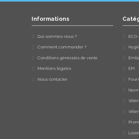
Informations
Catég
Qui sommes-nous ?
ECO-
Comment commander ?
Hygi
Conditions générales de vente
Emba
Mentions légales
EPI
Nous contacter
Fourn
Norm
Vêtem
Vête
Prom
Loisi