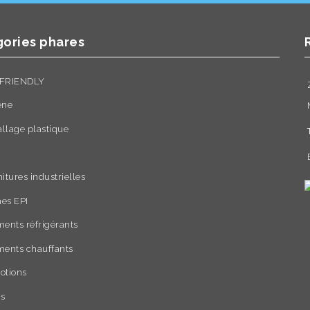
ories phares
FRIENDLY
ène
llage plastique
itures industrielles
es EPI
ents réfrigérants
ments chauffants
otions
rs