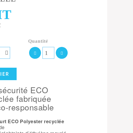
T
€
Quantité
IER
sécurité ECO
clée fabriquée
co-responsable
eurt ECO Polyester recyclée
 de