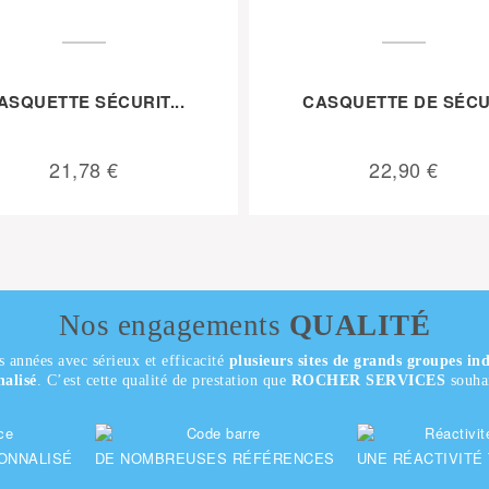
ASQUETTE SÉCURIT...
CASQUETTE DE SÉCU.
21,78 €
22,90 €
Nos engagements
QUALITÉ
s années avec sérieux et efficacité
plusieurs sites de grands groupes ind
nalisé
. C’est cette qualité de prestation que
ROCHER SERVICES
souhai
ONNALISÉ
DE NOMBREUSES RÉFÉRENCES
UNE RÉACTIVITÉ