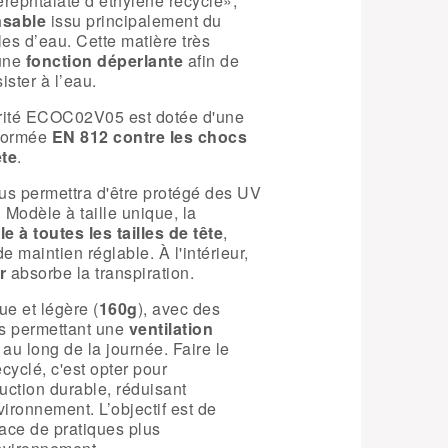
réphtalate d’éthylène recyclé»,
nsable
issu principalement du
les d’eau. Cette matière très
’une
fonction déperlante
afin de
ister à l’eau.
rité ECOC02V05 est dotée d'une
 normée
EN 812 contre les chocs
ête
.
s permettra d'être protégé des UV
 Modèle à taille unique, la
le à toutes les tailles de tête
,
e maintien réglable. À l'intérieur,
r
absorbe la transpiration.
e et légère (
160g
), avec des
és permettant une
ventilation
 au long de la journée. Faire le
cyclé, c'est opter pour
ction durable, réduisant
nvironnement. L’objectif est de
lace de pratiques plus