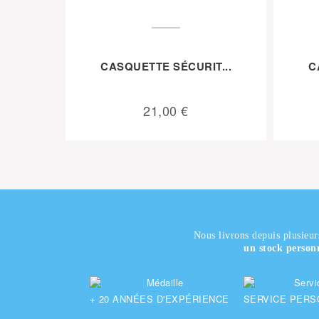
CASQUETTE SÉCURIT...
C
21,00 €
Nous livrons depuis plusieur
un stock person
+ 20
ANNÉES D'EXPÉRIENCE
SERVICE PERS