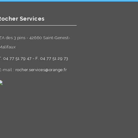
Rocher Services
ZA des 3 pins - 42660 Saint-Genest-
Malifaux
T. 04 77 51 79 47 - F. 04 77 51 29 73
E-mail :
rocher.services@orange.fr