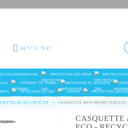
Équipement de
protection individuelle,
emballages plastiques et fournitures
industrielles
04 77 51 79 47
ECTION RESPIRATOIRE
PROTECTION DES PIEDS
PROTECTION D
LLES
VETEMENT DE TRAVAIL
ANTICHUTES ET SECURITE
HYGI
ANTS
DÉTECTEUR DE GAZ
LOISIRS
PROTECTION DES G
UETTES DE SÉCURITÉ EPI
>
CASQUETTE ANTI-HEURT 5CM ECO 
CASQUETTE 
ECO - RECY