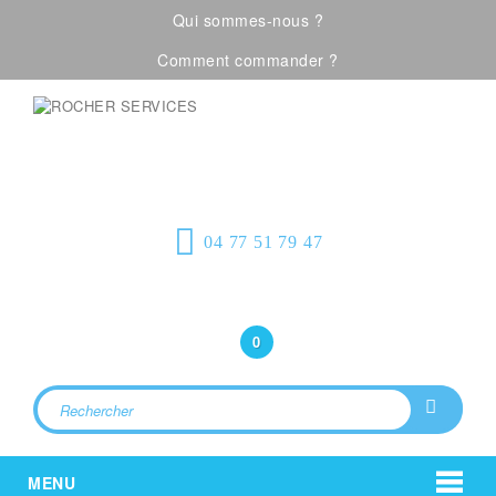
Qui sommes-nous ?
Comment commander ?
Visualiser notre catalogue
Équipement de
protection individuelle, emballages
plastiques et fournitures industrielles
04 77 51 79 47
Bonjour
(Connexion)
0
MENU