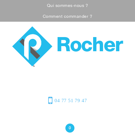
Qui sommes-nous ?
Comment commander ?
Visualiser notre catalogue
Équipement de
protection individuelle, emballages
plastiques et fournitures industrielles
04 77 51 79 47
Bonjour
(Connexion)
0