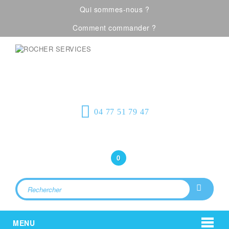
Qui sommes-nous ?
Comment commander ?
Visualiser notre catalogue
Équipement de
protection individuelle, emballages
plastiques et fournitures industrielles
04 77 51 79 47
Bonjour
(Connexion)
0
MENU