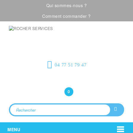
Qui sommes-nous ?
Comment commander ?
Visualiser notre catalogue
Équipement de
protection individuelle, emballages
plastiques et fournitures industrielles
04 77 51 79 47
Bonjour
(Connexion)
0
MENU