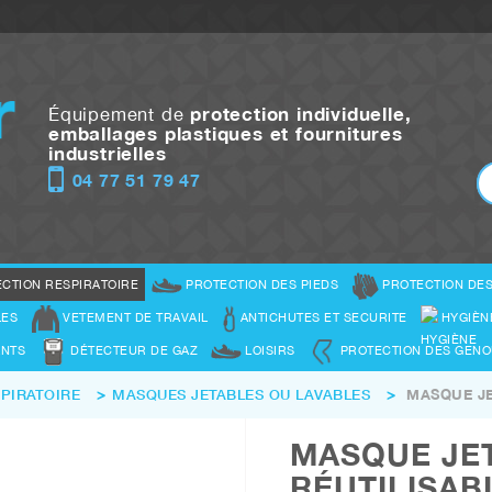
Équipement de
protection individuelle,
emballages plastiques et fournitures
industrielles
04 77 51 79 47
ECTION RESPIRATOIRE
PROTECTION DES PIEDS
PROTECTION DES
LES
VETEMENT DE TRAVAIL
ANTICHUTES ET SECURITE
HYGIÈN
ANTS
DÉTECTEUR DE GAZ
LOISIRS
PROTECTION DES GEN
PIRATOIRE
>
MASQUES JETABLES OU LAVABLES
>
MASQUE JE
MASQUE JE
RÉUTILISAB