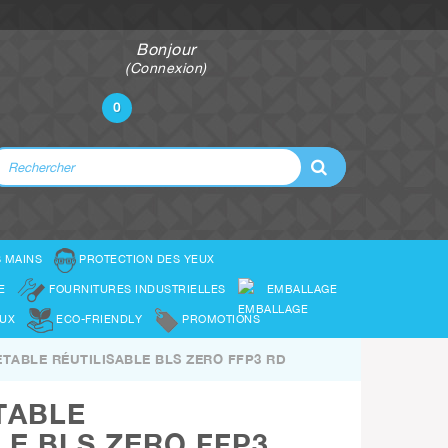
Bonjour
(Connexion)
0
 MAINS
PROTECTION DES YEUX
E
FOURNITURES INDUSTRIELLES
EMBALLAGE
OUX
ECO-FRIENDLY
PROMOTIONS
TABLE RÉUTILISABLE BLS ZERO FFP3 RD
TABLE
LE BLS ZERO FFP3