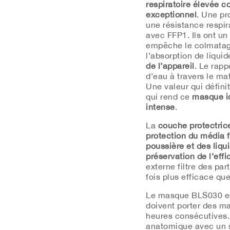
respiratoire élevée c
exceptionnel
.
Une pr
une résistance respir
avec
FFP1
.
Ils ont un
empêche le colmatage
l’absorption de liquid
de l’appareil
.
Le rapp
d’eau à travers le mat
Une valeur qui défini
qui rend ce
masque id
intense
.
La
couche protectri
protection du média fi
poussière et des liqui
préservation de l’effic
externe filtre des pa
fois plus efficace qu
Le masque
BLS030
e
doivent porter des 
heures consécutives.
anatomique avec un s