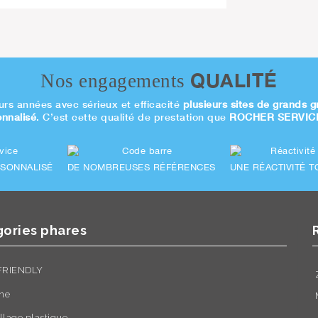
QUALITÉ
Nos engagements
urs années avec sérieux et efficacité
plusieurs sites de grands g
onnalisé
. C’est cette qualité de prestation que
ROCHER SERVIC
RSONNALISÉ
DE NOMBREUSES RÉFÉRENCES
UNE RÉACTIVITÉ T
ories phares
FRIENDLY
ne
lage plastique