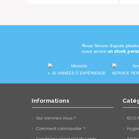
Nous livrons depuis plusie
nous avons
un stock pers
+ 20
ANNÉES D'EXPÉRIENCE
SERVICE PE
Informations
Catég
Qui sommes-nous ?
ECO-
Comment commander ?
Hygiè
Conditions générales de vente
Embal