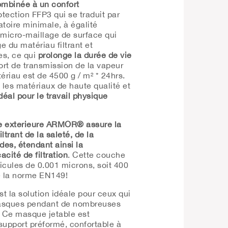
ombinée à un confort
otection
FFP3
qui se traduit par
atoire minimale, à égalité
 micro-maillage de surface qui
 du matériau filtrant et
es, ce qui
prolonge la durée de vie
ort de transmission de la vapeur
ériau est de 4500 g / m² * 24hrs.
t les matériaux de haute qualité et
éal pour le travail physique
ce
exterieure
ARMOR®
assure la
ltrant de la saleté, de la
des, étendant ainsi la
acité de filtration
.
Cette couche
rticules de 0.001
microns
, soit 400
e la norme
EN149
!
st la solution idéale pour ceux qui
masques pendant de nombreuses
Ce masque jetable est
upport préformé, confortable à