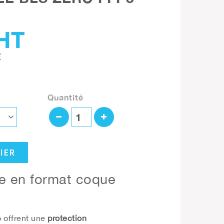
HT
€
Quantité
IER
e en format coque
o
offrent une
protection