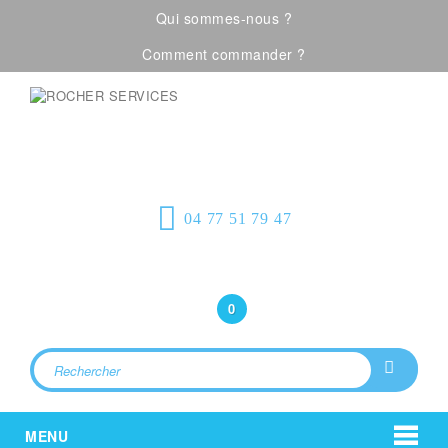
Qui sommes-nous ?
Comment commander ?
Visualiser notre catalogue
Équipement de
protection individuelle, emballages
plastiques et fournitures industrielles
04 77 51 79 47
Bonjour
(Connexion)
0
MENU