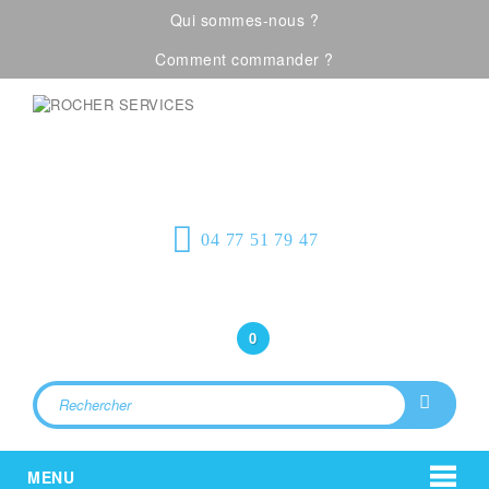
Qui sommes-nous ?
Comment commander ?
Visualiser notre catalogue
Équipement de
protection individuelle, emballages
plastiques et fournitures industrielles
04 77 51 79 47
Bonjour
(Connexion)
0
MENU