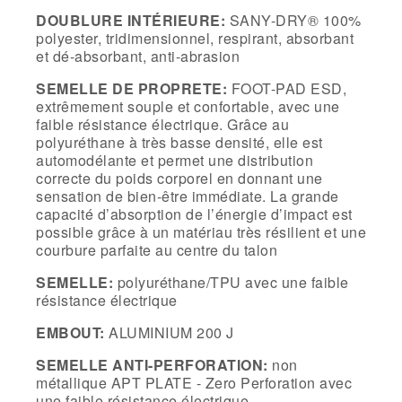
DOUBLURE INTÉRIEURE:
SANY-DRY
®
100%
polyester, tridimensionnel, respirant, absorbant
et dé-absorbant, anti-abrasion
SEMELLE DE PROPRETE:
FOOT-PAD ESD,
extrêmement souple et confortable, avec une
faible résistance électrique. Grâce au
polyuréthane à très basse densité, elle est
automodélante et permet une distribution
correcte du poids corporel en donnant une
sensation de bien-être immédiate. La grande
capacité d’absorption de l’énergie d’impact est
possible grâce à un matériau très résilient et une
courbure parfaite au centre du talon
SEMELLE:
polyuréthane/TPU avec une faible
résistance électrique
EMBOUT:
ALUMINIUM 200 J
SEMELLE ANTI-PERFORATION:
non
métallique APT PLATE - Zero Perforation avec
une faible résistance électrique