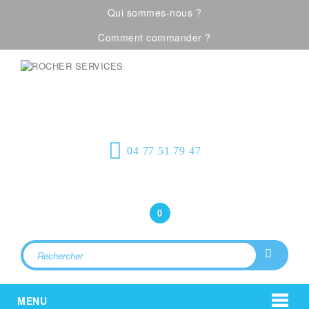
Qui sommes-nous ?
Comment commander ?
Visualiser notre catalogue
Équipement de
protection individuelle, emballages
plastiques et fournitures industrielles
04 77 51 79 47
Bonjour
(Connexion)
0
MENU