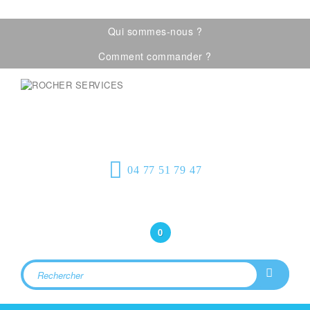
Laissez-nous un message
Qui sommes-nous ?
Comment commander ?
Visualiser notre catalogue
Équipement de
protection individuelle, emballages
plastiques et fournitures industrielles
04 77 51 79 47
Bonjour
(Connexion)
0